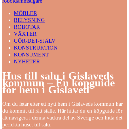
robotdammsugare
MÖBLER
BELYSNING
ROBOTAR
VÄXTER
GÖR-DET-SJÄLV
KONSTRUKTION
KONSUMENT
NYHETER
Hus till salu i Gislaveds
kommun – En köpguide
för hem i Gislaved
Om du letar efter ett nytt hem i Gislaveds kommun har
du kommit till rätt ställe. Här hittar du en köpguide för
att navigera i denna vackra del av Sverige och hitta det
perfekta huset till salu.