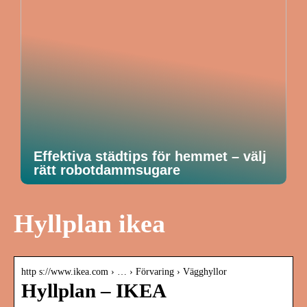
Effektiva städtips för hemmet – välj
rätt robotdammsugare
Hyllplan ikea
http s://www.ikea.com › … › Förvaring › Vägghyllor
Hyllplan – IKEA