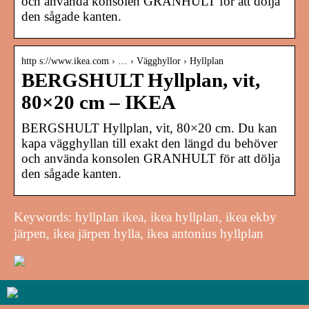
och använda konsolen GRANHULT för att dölja
den sågade kanten.
http s://www.ikea.com › … › Vägghyllor › Hyllplan
BERGSHULT Hyllplan, vit,
80×20 cm – IKEA
BERGSHULT Hyllplan, vit, 80×20 cm. Du kan
kapa vägghyllan till exakt den längd du behöver
och använda konsolen GRANHULT för att dölja
den sågade kanten.
Keywords: hyllplan ikea, ikea hyllplan, ikea ekby
järpen, ikea järpen hylla, ikea antonius hyllplan