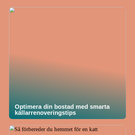
Optimera din bostad med smarta
källarrenoveringstips