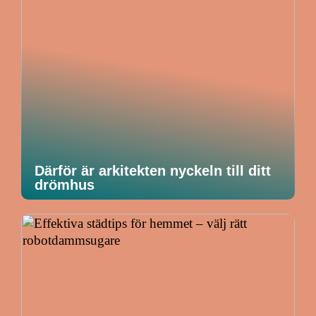
Därför är arkitekten nyckeln till ditt
drömhus