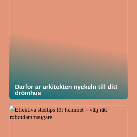
Därför är arkitekten nyckeln till ditt
drömhus