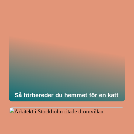
Så förbereder du hemmet för en katt