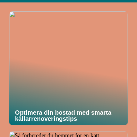
Optimera din bostad med smarta
källarrenoveringstips