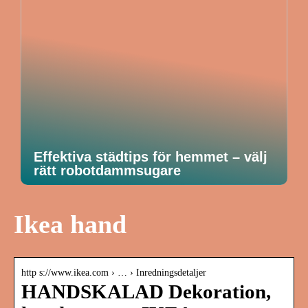
Effektiva städtips för hemmet – välj
rätt robotdammsugare
Ikea hand
http s://www.ikea.com › … › Inredningsdetaljer
HANDSKALAD Dekoration,