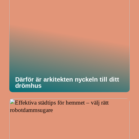
Därför är arkitekten nyckeln till ditt
drömhus