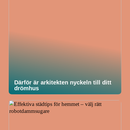
Därför är arkitekten nyckeln till ditt
drömhus