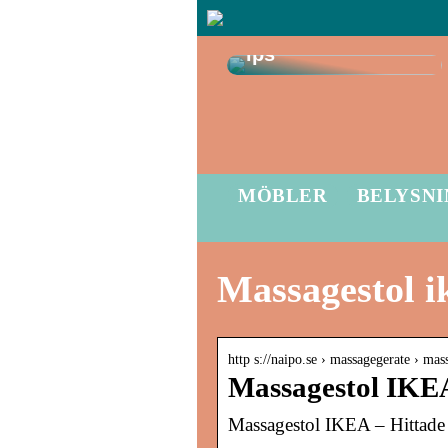
smarta
källarrenoveringst
ips
MÖBLER
BELYSN
Massagestol i
http s://naipo.se › massagegerate › mas
Massagestol IKEA 
Massagestol IKEA – Hittade