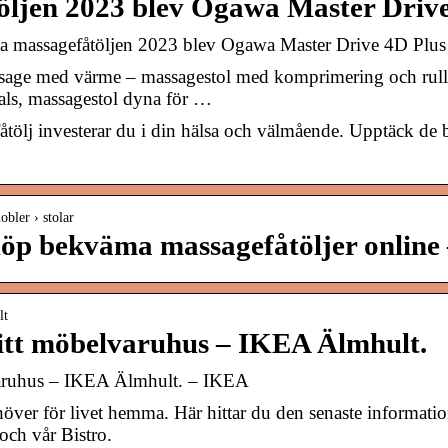
öljen 2023 blev Ogawa Master Driv
ästa massagefåtöljen 2023 blev Ogawa Master Drive 4D Plu
age med värme – massagestol med komprimering och rull
als, massagestol dyna för …
ölj investerar du i din hälsa och välmående. Upptäck de bä
obler › stolar
Köp bekväma massagefåtöljer onlin
lt
itt möbelvaruhus – IKEA Älmhult.
varuhus – IKEA Älmhult. – IKEA
höver för livet hemma. Här hittar du den senaste informati
och vår Bistro.