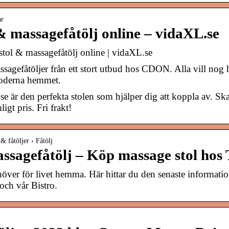
ar
& massagefåtölj online – vidaXL.se
tol & massagefåtölj online | vidaXL.se
ssagefåtöljer från ett stort utbud hos CDON. Alla vill nog 
moderna hemmet.
e är den perfekta stolen som hjälper dig att koppla av. Skaf
igt pris. Fri frakt!
& fåtöljer › Fåtölj
ssagefåtölj – Köp massage stol ho
höver för livet hemma. Här hittar du den senaste informati
och vår Bistro.