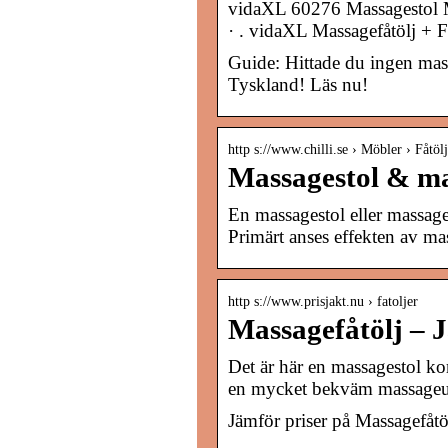
vidaXL 60276 Massagestol Me
· ‌. vidaXL Massagefåtölj + F
Guide: Hittade du ingen mass
Tyskland! Läs nu!
http s://www.chilli.se › Möbler › Fåtölj
Massagestol & mas
En massagestol eller massagef
Primärt anses effekten av m
http s://www.prisjakt.nu › fatoljer
Massagefåtölj – 
Det är här en massagestol ko
en mycket bekväm massageu
Jämför priser på Massagefåtöl