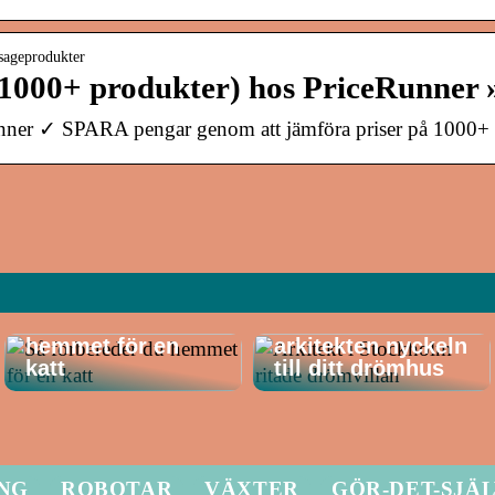
sageprodukter
(1000+ produkter) hos PriceRunner 
unner ✓ SPARA pengar genom att jämföra priser på 1000+ 
Så förbereder du
Därför är
hemmet för en
arkitekten nyckeln
katt
till ditt drömhus
ING
ROBOTAR
VÄXTER
GÖR-DET-SJÄ