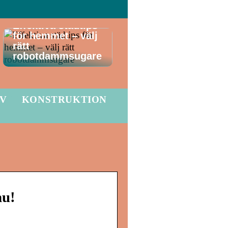
Effektiva städtips
för hemmet – välj
rätt
robotdammsugare
LV
KONSTRUKTION
nu!