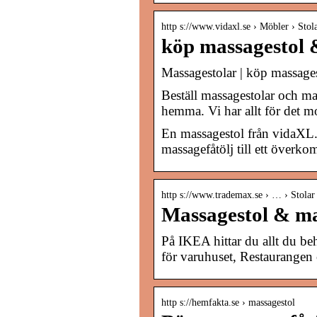
http s://www.vidaxl.se › Möbler › Stol
köp massagestol 
Massagestolar | köp massages
Beställ massagestolar och ma
hemma. Vi har allt för det 
En massagestol från vidaXL.s
massagefåtölj till ett överkoml
http s://www.trademax.se › … › Stolar 
Massagestol & ma
På IKEA hittar du allt du be
för varuhuset, Restaurangen 
http s://hemfakta.se › massagestol