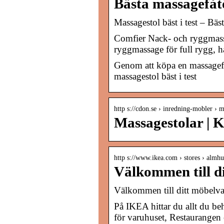
Bästa massagefåt
Massagestol bäst i test – B
Comfier Nack- och ryggmass
ryggmassage för full rygg, h
Genom att köpa en massagefåt
massagestol bäst i test
http s://cdon.se › inredning-mobler › m
Massagestolar | 
http s://www.ikea.com › stores › almhu
Välkommen till d
Välkommen till ditt möbel
På IKEA hittar du allt du be
för varuhuset, Restaurangen 