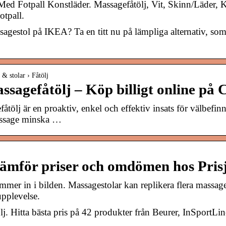
d Fotpall Konstläder. Massagefåtölj, Vit, Skinn/Läder, Ko
otpall.
agestol på IKEA? Ta en titt nu på lämpliga alternativ, som 
 & stolar › Fåtölj
sagefåtölj – Köp billigt online på Ch
åtölj är en proaktiv, enkel och effektiv insats för välbefin
assage minska …
Jämför priser och omdömen hos Pris
mmer in i bilden. Massagestolar kan replikera flera massag
pplevelse.
j. Hitta bästa pris på 42 produkter från Beurer, InSportLin