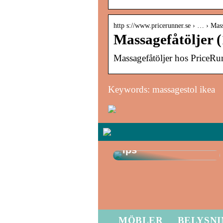
http s://www.pricerunner.se › … › Mas
Massagefåtöljer 
Massagefåtöljer hos PriceR
Keywords: massagestol ikea
Optimera din
bostad med
smarta
källarrenoveringst
ips
MÖBLER
BELYSN