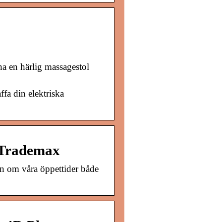
ha en härlig massagestol
fa din elektriska
s Trademax
on om våra öppettider både