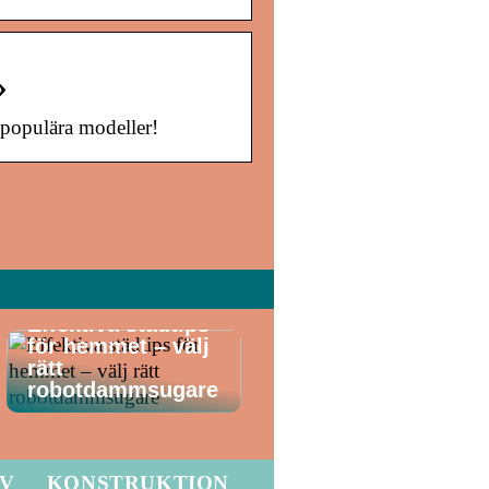
»
populära modeller!
Effektiva städtips
för hemmet – välj
rätt
robotdammsugare
LV
KONSTRUKTION