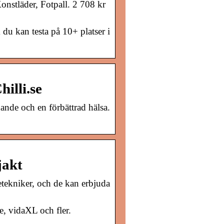
nstläder, Fotpall. 2 708 kr
du kan testa på 10+ platser i
illi.se
nande och en förbättrad hälsa.
jakt
etekniker, och de kan erbjuda
e, vidaXL och fler.