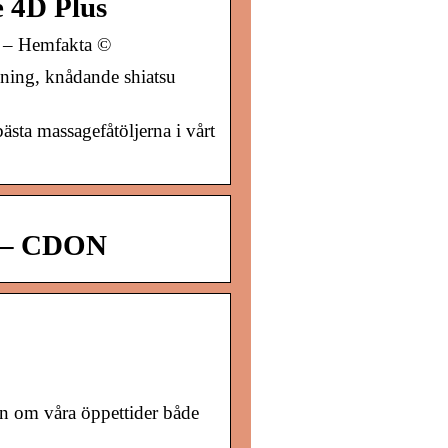
e 4D Plus
s – Hemfakta ©
ning, knådande shiatsu
sta massagefåtöljerna i vårt
e – CDON
on om våra öppettider både