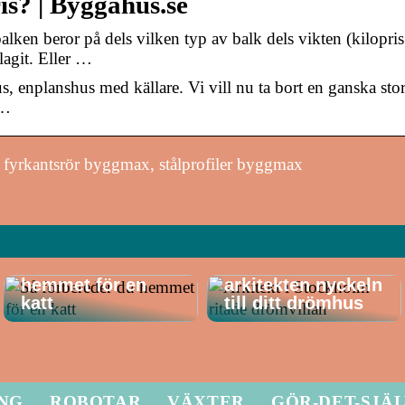
is? | Byggahus.se
ken beror på dels vilken typ av balk dels vikten (kilopris 
lagit. Eller …
us, enplanshus med källare. Vi vill nu ta bort en ganska st
h…
fyrkantsrör byggmax, stålprofiler byggmax
Så förbereder du
Därför är
hemmet för en
arkitekten nyckeln
katt
till ditt drömhus
ING
ROBOTAR
VÄXTER
GÖR-DET-SJÄ