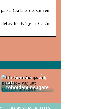
på stål) så låter det som en
or del av hjärtväggen. Ca 7m.
Effektiva städtips
för hemmet – välj
rätt
robotdammsugare
LV
KONSTRUKTION