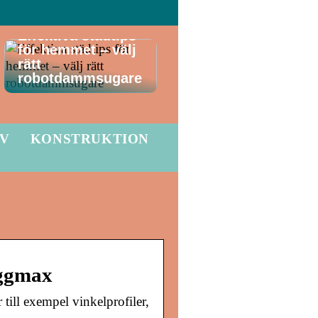
Effektiva städtips
för hemmet – välj
rätt
robotdammsugare
LV
KONSTRUKTION
yggmax
 till exempel vinkelprofiler,