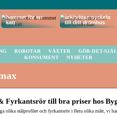
Så förbereder du
Därför är
hemmet för en
arkitekten nyckeln
katt
till ditt drömhus
ING
ROBOTAR
VÄXTER
GÖR-DET-SJÄ
KONSUMENT
NYHETER
gmax
& Fyrkantsrör till bra priser hos B
lika stålprofiler och fyrkantsrör i flera olika mått, vi har