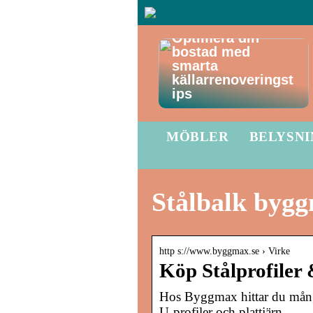
Optimera din
bostad med
smarta
källarrenoveringst
ips
MÖBLER
BELYSN
Stålbalk byg
http s://www.byggmax.se › Virke
Köp Stålprofiler 
Hos Byggmax hittar du många o
U-profiler och plattjärn.