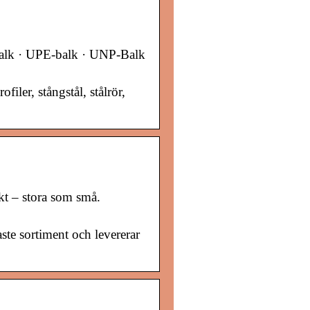
balk · UPE-balk · UNP-Balk
iler, stångstål, stålrör,
ekt – stora som små.
ste sortiment och levererar