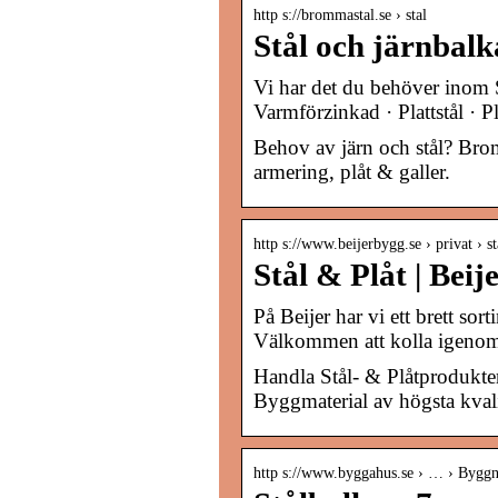
http s://brommastal.se › stal
Stål och järnbal
Vi har det du behöver inom 
Varmförzinkad · Plattstål · Pl
Behov av järn och stål? Bromm
armering, plåt & galler.
http s://www.beijerbygg.se › privat › s
Stål & Plåt | Bei
På Beijer har vi ett brett so
Välkommen att kolla igenom
Handla Stål- & Plåtprodukter
Byggmaterial av högsta kvali
http s://www.byggahus.se › … › Byggn