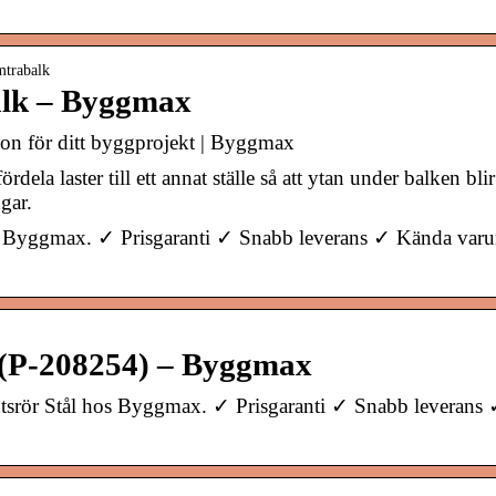
mtrabalk
alk – Byggmax
ion för ditt byggprojekt | Byggmax
rdela laster till ett annat ställe så att ytan under balken b
gar.
s Byggmax. ✓ Prisgaranti ✓ Snabb leverans ✓ Kända var
 (P-208254) – Byggmax
srör Stål hos Byggmax. ✓ Prisgaranti ✓ Snabb leveran