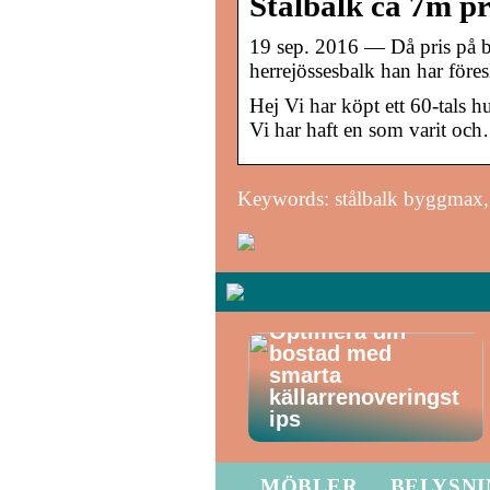
Stålbalk ca 7m pr
19 sep. 2016 — Då pris på bal
herrejössesbalk han har föres
Hej Vi har köpt ett 60-tals h
Vi har haft en som varit oc
Keywords: stålbalk byggmax, 
Optimera din
bostad med
smarta
källarrenoveringst
ips
MÖBLER
BELYSN