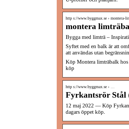
http s://www.byggmax.se › montera-li
montera limträb
Bygga med limträ – Inspirat
Syftet med en balk är att omfö
att användas utan begränsnin
Köp Montera limträbalk ho
köp
http s://www.byggmax.se › …
Fyrkantsrör Stål
12 maj 2022 — Köp Fyrkant
dagars öppet köp.