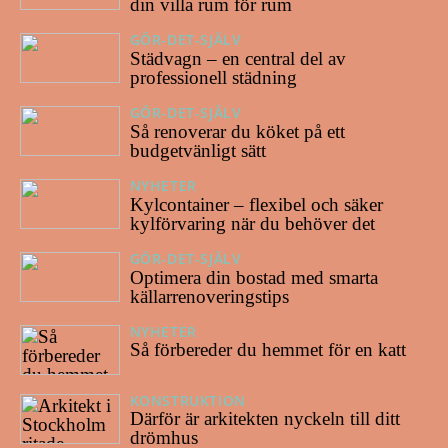
din villa rum för rum
GÖR-DET-SJÄLV
22/01/2026
Städvagn – en central del av
professionell städning
GÖR-DET-SJÄLV
02/08/2025
Så renoverar du köket på ett
budgetvänligt sätt
NYHETER
03/06/2025
Kylcontainer – flexibel och säker
kylförvaring när du behöver det
GÖR-DET-SJÄLV
29/04/2025
Optimera din bostad med smarta
källarrenoveringstips
NYHETER
12/03/2025
Så förbereder du hemmet för en katt
KONSTRUKTION
25/11/2024
Därför är arkitekten nyckeln till ditt
drömhus