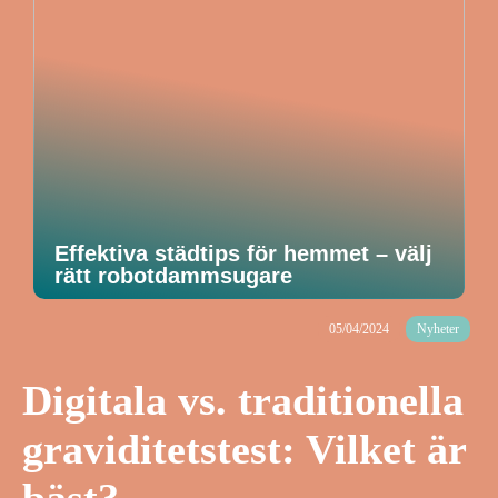
Effektiva städtips för hemmet – välj
rätt robotdammsugare
05/04/2024
Nyheter
Digitala vs. traditionella
graviditetstest: Vilket är