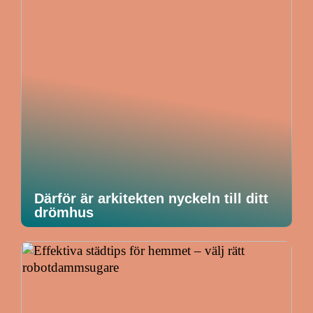
Därför är arkitekten nyckeln till ditt
drömhus