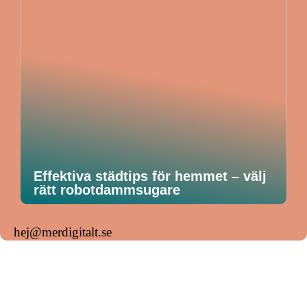
Effektiva städtips för hemmet – välj
rätt robotdammsugare
hej@merdigitalt.se