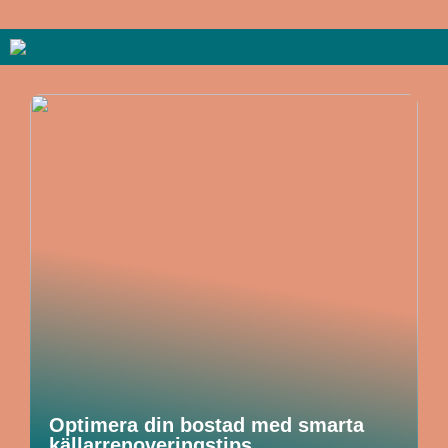
Optimera din bostad med smarta
källarrenoveringstips