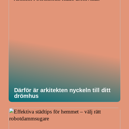
Därför är arkitekten nyckeln till ditt
drömhus