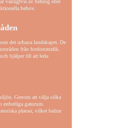
r vanligtvis av betong eller
nktionella behov.
råden
inom det urbana landskapet. De
nområden från fordonstrafik.
h hjälper till att leda
miljön. Genom att välja olika
ch enhetliga gaturum.
oriska platser, vilket bidrar