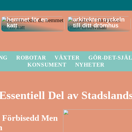
Så förbereder du
Därför är
hemmet för en
arkitekten nyckeln
katt
till ditt drömhus
ING
ROBOTAR
VÄXTER
GÖR-DET-SJÄ
KONSUMENT
NYHETER
Essentiell Del av Stadsland
a Förbisedd Men
n