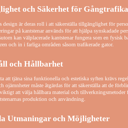
glighet och Säkerhet för Gångtrafik
 design är deras roll i att säkerställa tillgänglighet för per
ringar på kantstenar används för att hjälpa synskadade pers
sutom kan välplacerade kantstenar fungera som en fysisk barr
aren och in i farliga områden såsom trafikerade gator.
ll och Hållbarhet
tta att tjäna sina funktionella och estetiska syften krävs re
 ojämnheter måste åtgärdas för att säkerställa att de förblir 
iktigt att välja hållbara material och tillverkningsmetoder 
tstenarnas produktion och användning.
da Utmaningar och Möjligheter