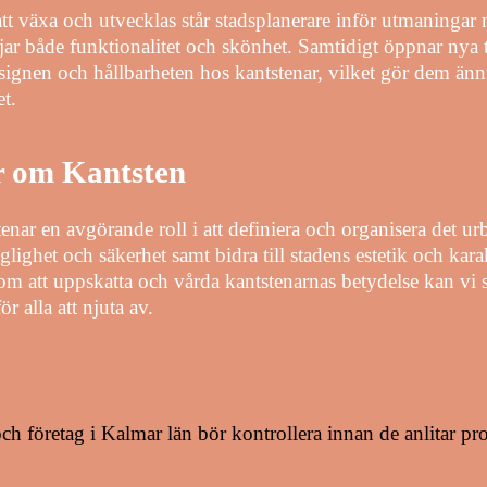
 att växa och utvecklas står stadsplanerare inför utmaningar n
mjar både funktionalitet och skönhet. Samtidigt öppnar nya
designen och hållbarheten hos kantstenar, vilket gör dem än
t.
r om Kantsten
enar en avgörande roll i att definiera och organisera det u
glighet och säkerhet samt bidra till stadens estetik och kara
m att uppskatta och vårda kantstenarnas betydelse kan vi s
ör alla att njuta av.
2026
ch företag i Kalmar län bör kontrollera innan de anlitar pr