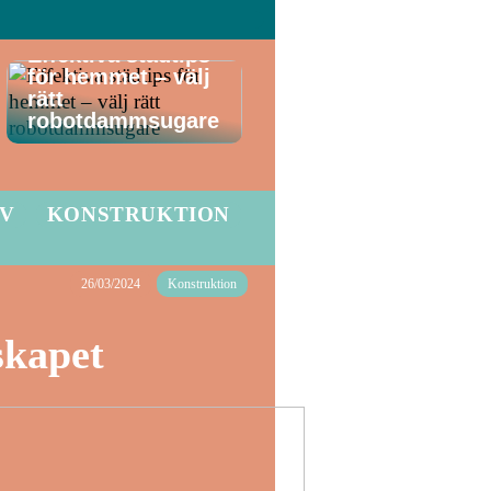
Effektiva städtips
för hemmet – välj
rätt
robotdammsugare
LV
KONSTRUKTION
26/03/2024
Konstruktion
skapet