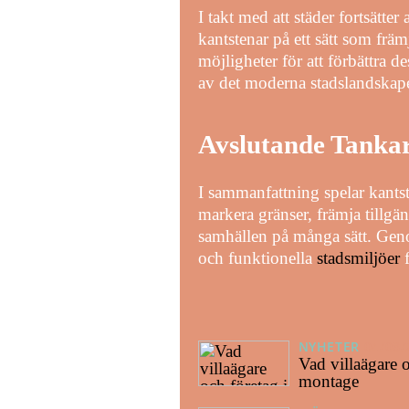
I takt med att städer fortsätter
kantstenar på ett sätt som frä
möjligheter för att förbättra 
av det moderna stadslandskape
Avslutande Tanka
I sammanfattning spelar kantst
markera gränser, främja tillgän
samhällen på många sätt. Geno
och funktionella
stadsmiljöer
f
NYHETER
04/08/
Vad villaägare o
montage