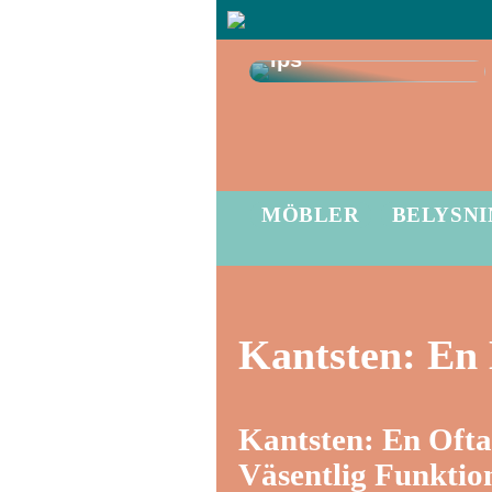
smarta
källarrenoveringst
ips
MÖBLER
BELYSN
Kantsten: En 
Kantsten: En Oft
Väsentlig Funktio