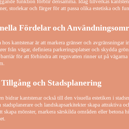
gande funktion förblir densamma. Idag tillverkas kantstena
mer, storlekar och färger för att passa olika estetiska och fu
onella Fördelar och Användningsom
 hos kantstenar är att markera gränser och avgränsningar 
oarer från vägar, definiera parkeringsplatser och skydda grö
riär för att förhindra att regnvatten rinner ut på vägarna oc
em.
 Tillgång och Stadsplanering
n bidrar kantstenar också till den visuella estetiken i stads
n stadsplanerare och landskapsarkitekter skapa attraktiva o
t skapa mönster, markera särskilda områden eller betona hist
et.