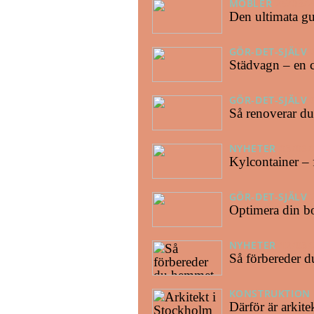
MÖBLER
25/03/
Den ultimata gui
GÖR-DET-SJÄLV
Städvagn – en c
GÖR-DET-SJÄLV
Så renoverar du 
NYHETER
03/06/
Kylcontainer – 
GÖR-DET-SJÄLV
Optimera din bo
NYHETER
12/03/
Så förbereder d
KONSTRUKTION
Därför är arkite