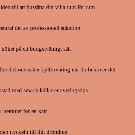
2026
den till att ljussätta din villa rum för rum
22/01/2026
entral del av professionell städning
02/08/2025
köket på ett budgetvänligt sätt
2025
flexibel och säker kylförvaring när du behöver det
29/04/2025
stad med smarta källarrenoveringstips
2025
u hemmet för en katt
25/11/2024
kten nyckeln till ditt drömhus