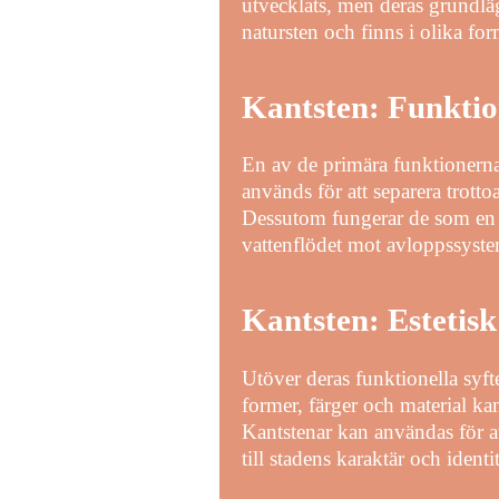
utvecklats, men deras grundläg
natursten och finns i olika for
Kantsten: Funkti
En av de primära funktionerna
används för att separera trott
Dessutom fungerar de som en bar
vattenflödet mot avloppssyst
Kantsten: Estetisk
Utöver deras funktionella syfte
former, färger och material ka
Kantstenar kan användas för at
till stadens karaktär och identit