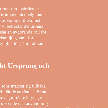
n runt om i världen är
trottoarkanter, vägkanter
eras vanliga förekomst
r vi betraktar det urbana
lar en avgörande roll för
adsmiljön, samt för att
nglighet för gångtrafikanter
skt Ursprung och
 som sträcker sig tillbaka
, där de användes för att
era vägar från gångvägar.
s utseende och användning