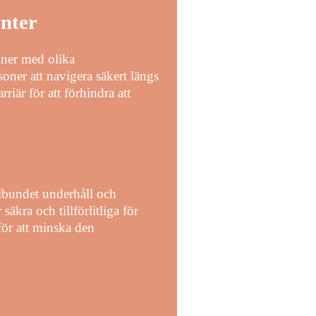
anter
soner med olika
oner att navigera säkert längs
iär för att förhindra att
gelbundet underhåll och
säkra och tillförlitliga för
för att minska den