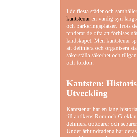
I de flesta städer och samhälle
kantstenar
en vanlig syn längs 
och parkeringsplatser. Trots d
tenderar de ofta att förbises nä
landskapet. Men kantstenar spe
att definiera och organisera st
säkerställa säkerhet och tillgä
och fordon.
Kantsten: Histori
Utveckling
Kantstenar har en lång historia
till antikens Rom och Grekland
definiera trottoarer och separ
Under århundradena har dera