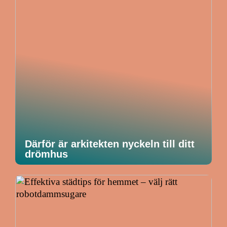
Därför är arkitekten nyckeln till ditt
drömhus