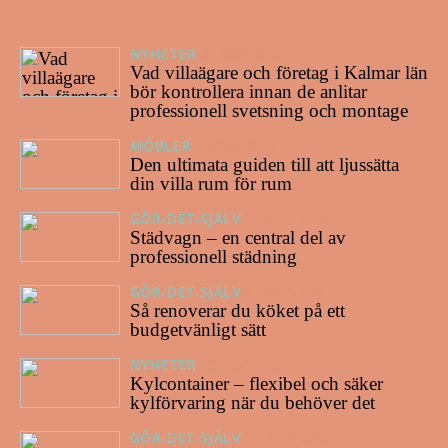
NYHETER
04/08/2026
Vad villaägare och företag i Kalmar län
bör kontrollera innan de anlitar
professionell svetsning och montage
MÖBLER
25/03/2026
Den ultimata guiden till att ljussätta
din villa rum för rum
GÖR-DET-SJÄLV
22/01/2026
Städvagn – en central del av
professionell städning
GÖR-DET-SJÄLV
02/08/2025
Så renoverar du köket på ett
budgetvänligt sätt
NYHETER
03/06/2025
Kylcontainer – flexibel och säker
kylförvaring när du behöver det
GÖR-DET-SJÄLV
29/04/2025