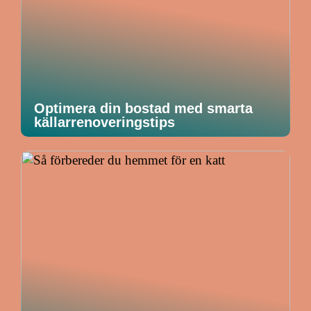
Optimera din bostad med smarta
källarrenoveringstips