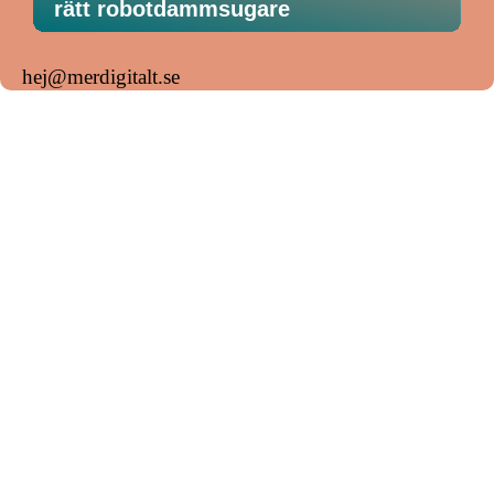
rätt robotdammsugare
hej@merdigitalt.se