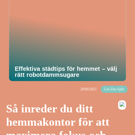
Effektiva städtips för hemmet – välj
rätt robotdammsugare
29/09/2023
Gör-Det-Själv
Så inreder du ditt
hemmakontor för att