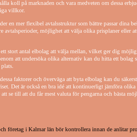
 hålla koll på marknaden och vara medveten om dessa erbju
liga villkor.
der en mer flexibel avtalsstruktur som bättre passar dina b
 avtalsperioder, möjlighet att välja olika prisplaner eller at
ett stort antal elbolag att välja mellan, vilket ger dig möjli
enom att undersöka olika alternativ kan du hitta ett bolag
 plats.
sa faktorer och överväga att byta elbolag kan du säkerstäl
priset. Det är också en bra idé att kontinuerligt jämföra oli
att se till att du får mest valuta för pengarna och bästa möj
2026
ch företag i Kalmar län bör kontrollera innan de anlitar pr