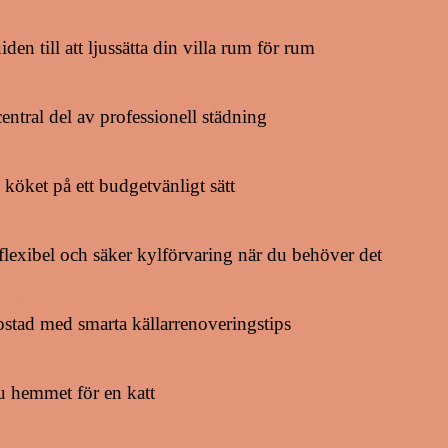
2026
den till att ljussätta din villa rum för rum
22/01/2026
entral del av professionell städning
02/08/2025
köket på ett budgetvänligt sätt
2025
flexibel och säker kylförvaring när du behöver det
29/04/2025
stad med smarta källarrenoveringstips
2025
u hemmet för en katt
25/11/2024