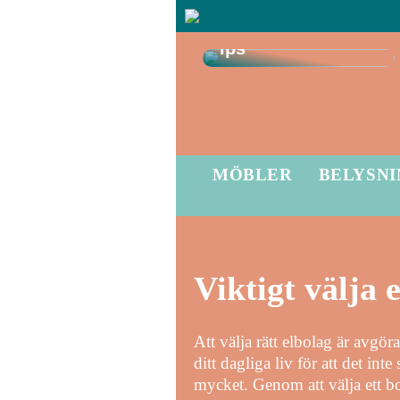
smarta
källarrenoveringst
ips
MÖBLER
BELYSN
Viktigt välja 
Att välja rätt elbolag är avgör
ditt dagliga liv för att det inte
mycket. Genom att välja ett b