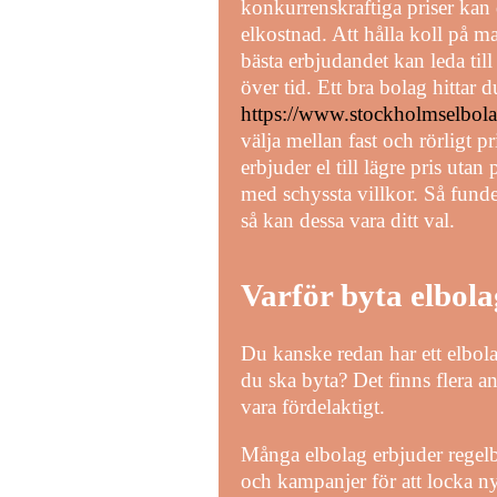
konkurrenskraftiga priser kan
elkostnad. Att hålla koll på m
bästa erbjudandet kan leda til
över tid. Ett bra bolag hittar 
https://www.stockholmselbola
välja mellan fast och rörligt pr
erbjuder el till lägre pris utan
med schyssta villkor. Så funde
så kan dessa vara ditt val.
Varför byta elbol
Du kanske redan har ett elbol
du ska byta? Det finns flera an
vara fördelaktigt.
Många elbolag erbjuder regel
och kampanjer för att locka n