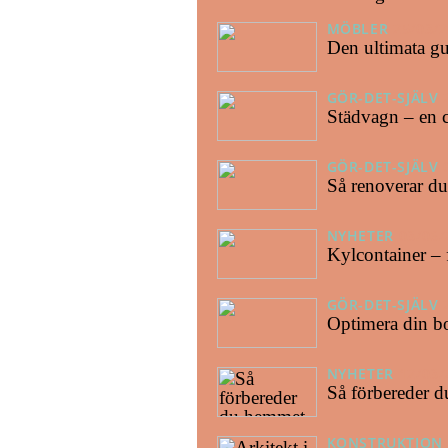
MÖBLER
25/03/
Den ultimata gui
GÖR-DET-SJÄLV
Städvagn – en c
GÖR-DET-SJÄLV
Så renoverar du 
NYHETER
03/06/
Kylcontainer – 
GÖR-DET-SJÄLV
Optimera din bo
NYHETER
12/03/
Så förbereder d
KONSTRUKTION