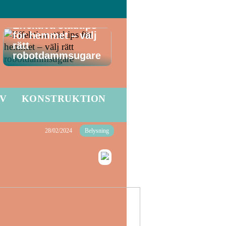
Effektiva städtips
för hemmet – välj
rätt
robotdammsugare
LV
KONSTRUKTION
28/02/2024
Belysning