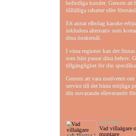
befintliga kunder. Genom att
tillfälliga rabatter eller förmån
Ett annat elbolag kanske erbju
inkludera alternativ som kortare
dina önskemål.
I vissa regioner kan det finnas 
som bäst passar dina behov. G
tillgänglighet för din specifika
Genom att vara medveten om des
service till det bästa möjliga 
din nuvarande elleverantör för 
NYHETER
04/08/
Vad villaägare o
montage