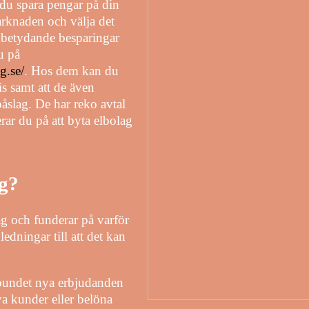
 du spara pengar på din
arknaden och välja det
l betydande besparingar
du på
g.se/
. Hos dem kan du
is samt att de även
 påslag. De har reko avtal
rar du på att byta elbolag
ag?
ag och funderar på varför
ledningar till att det kan
bundet nya erbjudanden
ya kunder eller belöna