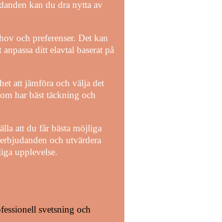
danden kan du dra nytta av
ehov och preferenser. Det kan
t anpassa ditt elavtal baserat på
ghet att jämföra och välja det
 som har bäst täckning och
la att du får bästa möjliga
ka erbjudanden och utvärdera
liga upplevelse.
ofessionell svetsning och