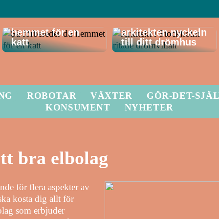
Så förbereder du
Därför är
hemmet för en
arkitekten nyckeln
katt
till ditt drömhus
ING
ROBOTAR
VÄXTER
GÖR-DET-SJÄ
KONSUMENT
NYHETER
ett bra elbolag
ande för flera aspekter av
 ska kosta dig allt för
olag som erbjuder