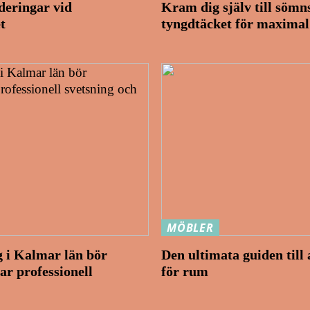
nderingar vid
Kram dig själv till sömn
t
tyngdtäcket för maxima
MÖBLER
g i Kalmar län bör
Den ultimata guiden till 
ar professionell
för rum