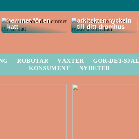
Så förbereder du
Därför är
hemmet för en
arkitekten nyckeln
katt
till ditt drömhus
ING
ROBOTAR
VÄXTER
GÖR-DET-SJÄ
KONSUMENT
NYHETER