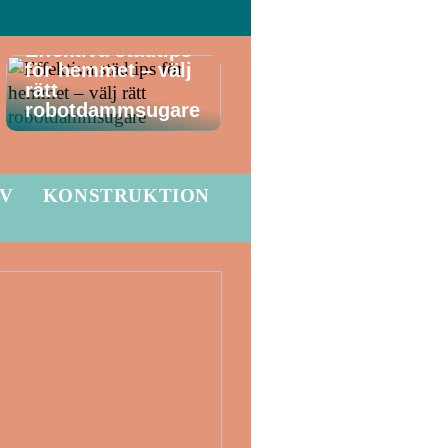
Effektiva städtips
för hemmet – välj
rätt
robotdammsugare
LV
KONSTRUKTION