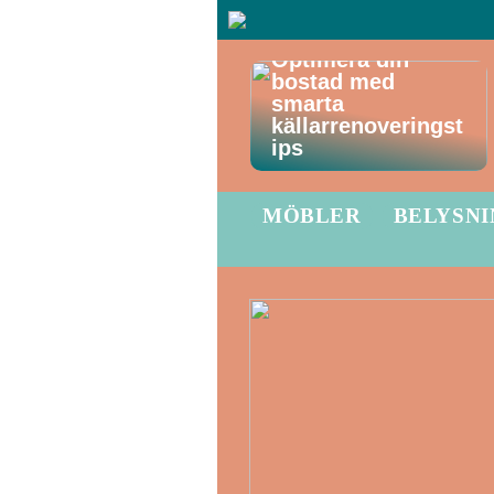
Optimera din
bostad med
smarta
källarrenoveringst
ips
MÖBLER
BELYSN